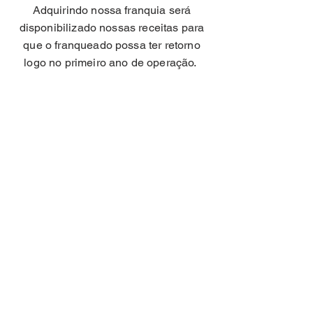
Adquirindo nossa franquia será
disponibilizado nossas receitas para
que o franqueado possa ter retorno
logo no
primeiro
ano de operação.
PRODUTOS
⛄️ siga nossas redes
sociais ⛄️
ENDEREÇO
RUA CASTRO ALVES N 94
VILA MILITAR - HERVAL D'OESTE - SC
- CEP:
89610-000
HORÁRIOS